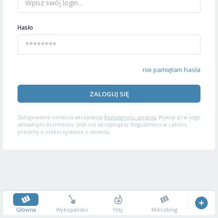
Hasło
nie pamiętam hasła
ZALOGUJ SIĘ
Zalogowanie oznacza akceptację
Regulaminu serwisu
Wykop.pl w jego
aktualnym brzmieniu. Jeśli nie akceptujesz Regulaminu w całości,
prosimy o niekorzystanie z serwisu.
Główna
Wykopalisko
Hity
Mikroblog