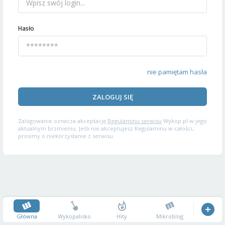
Hasło
nie pamiętam hasła
ZALOGUJ SIĘ
Zalogowanie oznacza akceptację
Regulaminu serwisu
Wykop.pl w jego
aktualnym brzmieniu. Jeśli nie akceptujesz Regulaminu w całości,
prosimy o niekorzystanie z serwisu.
Główna
Wykopalisko
Hity
Mikroblog