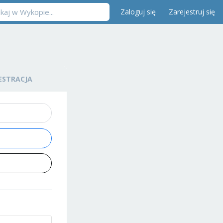
Zaloguj się
Zarejestruj się
ESTRACJA