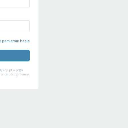
e pamiętam hasła
ykop.pl w jego
 w całości, prosimy