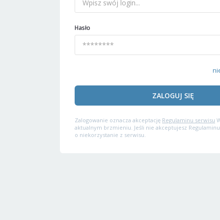
Hasło
ni
ZALOGUJ SIĘ
Zalogowanie oznacza akceptację
Regulaminu serwisu
W
aktualnym brzmieniu. Jeśli nie akceptujesz Regulaminu
o niekorzystanie z serwisu.