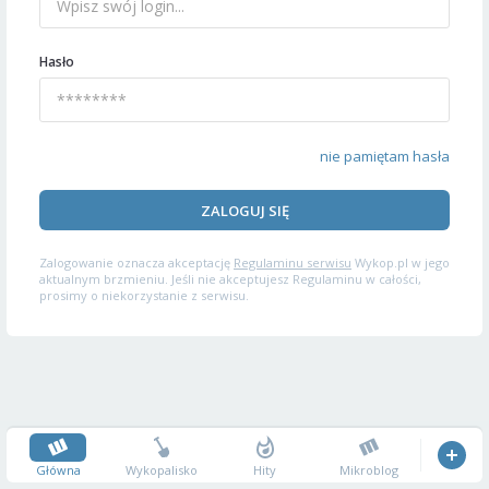
Hasło
nie pamiętam hasła
ZALOGUJ SIĘ
Zalogowanie oznacza akceptację
Regulaminu serwisu
Wykop.pl w jego
aktualnym brzmieniu. Jeśli nie akceptujesz Regulaminu w całości,
prosimy o niekorzystanie z serwisu.
Główna
Wykopalisko
Hity
Mikroblog