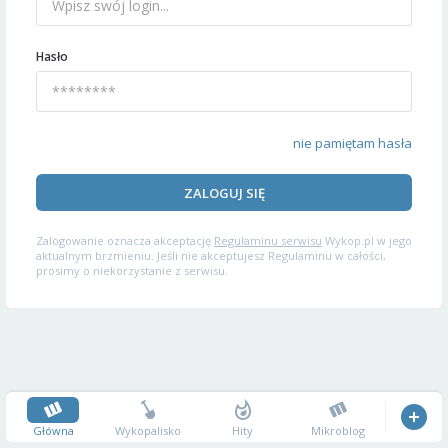
Hasło
nie pamiętam hasła
ZALOGUJ SIĘ
Zalogowanie oznacza akceptację
Regulaminu serwisu
Wykop.pl w jego
aktualnym brzmieniu. Jeśli nie akceptujesz Regulaminu w całości,
prosimy o niekorzystanie z serwisu.
Główna
Wykopalisko
Hity
Mikroblog