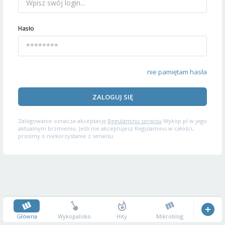
Hasło
nie pamiętam hasła
ZALOGUJ SIĘ
Zalogowanie oznacza akceptację
Regulaminu serwisu
Wykop.pl w jego
aktualnym brzmieniu. Jeśli nie akceptujesz Regulaminu w całości,
prosimy o niekorzystanie z serwisu.
Główna
Wykopalisko
Hity
Mikroblog