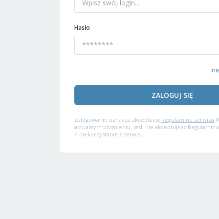
Hasło
ni
ZALOGUJ SIĘ
Zalogowanie oznacza akceptację
Regulaminu serwisu
W
aktualnym brzmieniu. Jeśli nie akceptujesz Regulaminu
o niekorzystanie z serwisu.