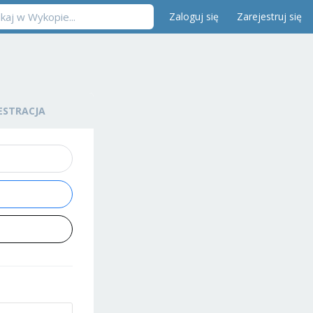
Zaloguj się
Zarejestruj się
ESTRACJA