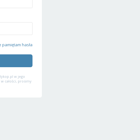
e pamiętam hasła
ykop.pl w jego
 w całości, prosimy