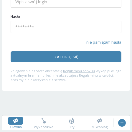
Hasło
nie pamiętam hasła
ZALOGUJ SIĘ
Zalogowanie oznacza akceptację
Regulaminu serwisu
Wykop.pl w jego
aktualnym brzmieniu. Jeśli nie akceptujesz Regulaminu w całości,
prosimy o niekorzystanie z serwisu.
Główna
Wykopalisko
Hity
Mikroblog