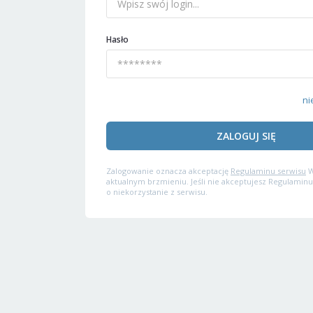
Hasło
ni
ZALOGUJ SIĘ
Zalogowanie oznacza akceptację
Regulaminu serwisu
W
aktualnym brzmieniu. Jeśli nie akceptujesz Regulaminu
o niekorzystanie z serwisu.