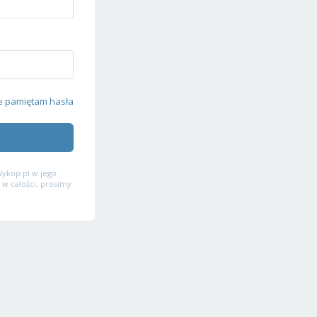
e pamiętam hasła
ykop.pl w jego
 w całości, prosimy