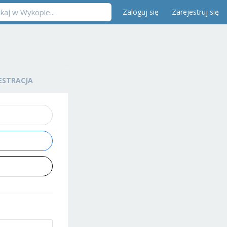
Zaloguj się
Zarejestruj się
ESTRACJA