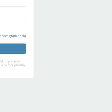
e pamiętam hasła
ykop.pl w jego
 w całości, prosimy