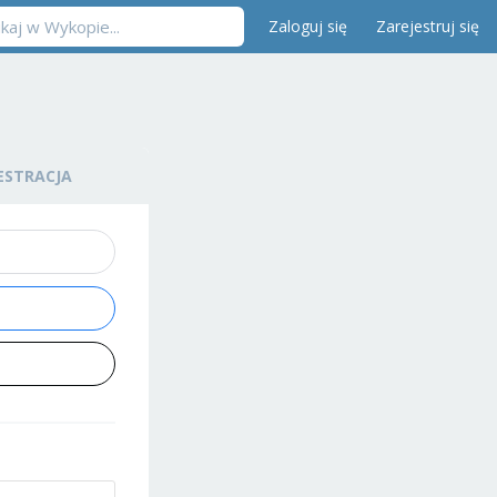
Zaloguj się
Zarejestruj się
ESTRACJA