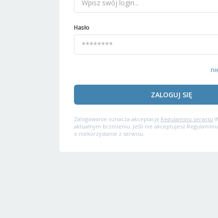
Hasło
ni
ZALOGUJ SIĘ
Zalogowanie oznacza akceptację
Regulaminu serwisu
W
aktualnym brzmieniu. Jeśli nie akceptujesz Regulaminu
o niekorzystanie z serwisu.