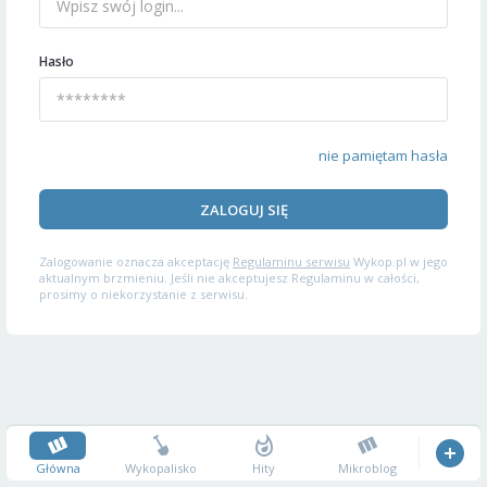
Hasło
nie pamiętam hasła
ZALOGUJ SIĘ
Zalogowanie oznacza akceptację
Regulaminu serwisu
Wykop.pl w jego
aktualnym brzmieniu. Jeśli nie akceptujesz Regulaminu w całości,
prosimy o niekorzystanie z serwisu.
Główna
Wykopalisko
Hity
Mikroblog