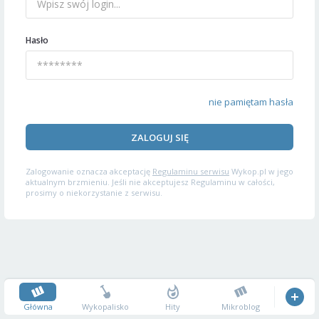
Hasło
nie pamiętam hasła
ZALOGUJ SIĘ
Zalogowanie oznacza akceptację
Regulaminu serwisu
Wykop.pl w jego
aktualnym brzmieniu. Jeśli nie akceptujesz Regulaminu w całości,
prosimy o niekorzystanie z serwisu.
Główna
Wykopalisko
Hity
Mikroblog