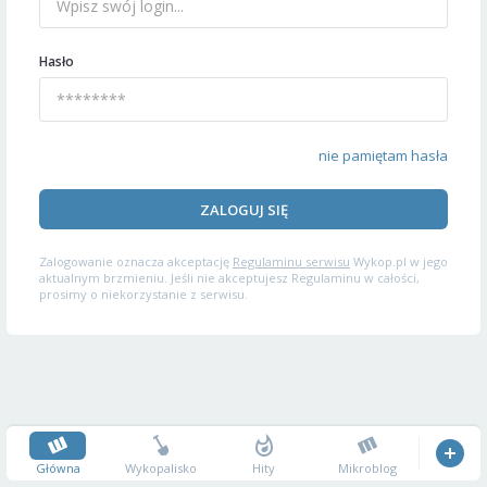
Hasło
nie pamiętam hasła
ZALOGUJ SIĘ
Zalogowanie oznacza akceptację
Regulaminu serwisu
Wykop.pl w jego
aktualnym brzmieniu. Jeśli nie akceptujesz Regulaminu w całości,
prosimy o niekorzystanie z serwisu.
Główna
Wykopalisko
Hity
Mikroblog