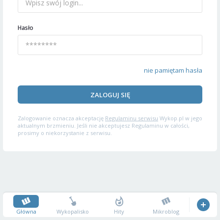
Hasło
nie pamiętam hasła
ZALOGUJ SIĘ
Zalogowanie oznacza akceptację
Regulaminu serwisu
Wykop.pl w jego
aktualnym brzmieniu. Jeśli nie akceptujesz Regulaminu w całości,
prosimy o niekorzystanie z serwisu.
Główna
Wykopalisko
Hity
Mikroblog