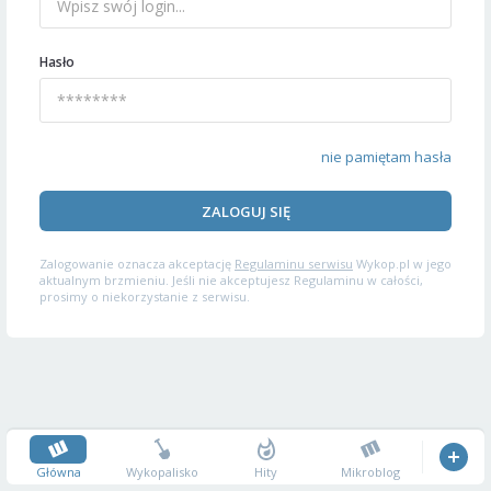
Hasło
nie pamiętam hasła
ZALOGUJ SIĘ
Zalogowanie oznacza akceptację
Regulaminu serwisu
Wykop.pl w jego
aktualnym brzmieniu. Jeśli nie akceptujesz Regulaminu w całości,
prosimy o niekorzystanie z serwisu.
Główna
Wykopalisko
Hity
Mikroblog