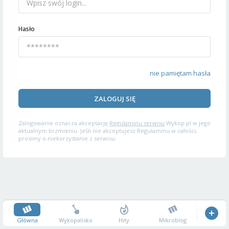
Hasło
nie pamiętam hasła
ZALOGUJ SIĘ
Zalogowanie oznacza akceptację
Regulaminu serwisu
Wykop.pl w jego
aktualnym brzmieniu. Jeśli nie akceptujesz Regulaminu w całości,
prosimy o niekorzystanie z serwisu.
Główna
Wykopalisko
Hity
Mikroblog