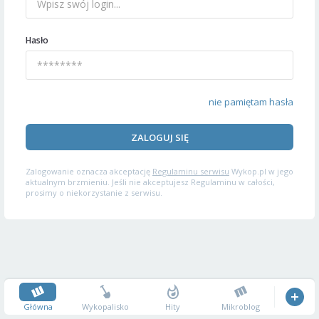
Hasło
nie pamiętam hasła
ZALOGUJ SIĘ
Zalogowanie oznacza akceptację
Regulaminu serwisu
Wykop.pl w jego
aktualnym brzmieniu. Jeśli nie akceptujesz Regulaminu w całości,
prosimy o niekorzystanie z serwisu.
Główna
Wykopalisko
Hity
Mikroblog