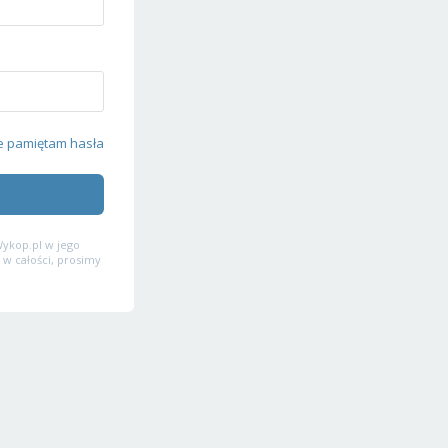
e pamiętam hasła
ykop.pl w jego
 w całości, prosimy