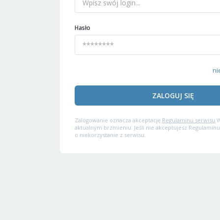
Hasło
ni
ZALOGUJ SIĘ
Zalogowanie oznacza akceptację
Regulaminu serwisu
W
aktualnym brzmieniu. Jeśli nie akceptujesz Regulaminu
o niekorzystanie z serwisu.