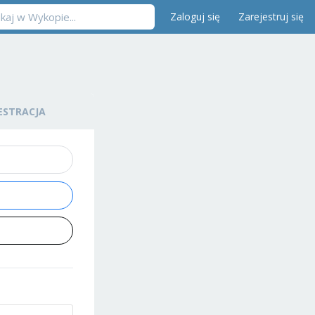
Zaloguj się
Zarejestruj się
ESTRACJA