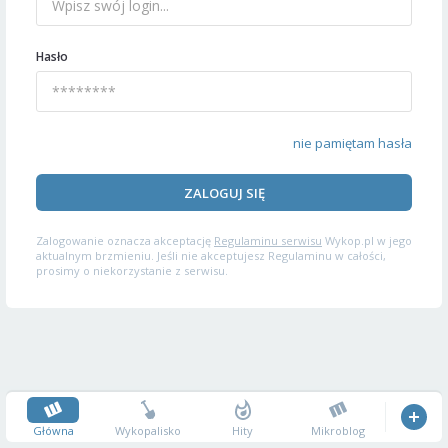
Hasło
nie pamiętam hasła
ZALOGUJ SIĘ
Zalogowanie oznacza akceptację
Regulaminu serwisu
Wykop.pl w jego
aktualnym brzmieniu. Jeśli nie akceptujesz Regulaminu w całości,
prosimy o niekorzystanie z serwisu.
Główna
Wykopalisko
Hity
Mikroblog