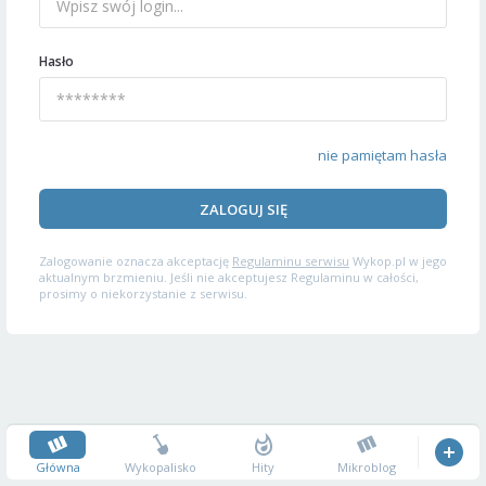
Hasło
nie pamiętam hasła
ZALOGUJ SIĘ
Zalogowanie oznacza akceptację
Regulaminu serwisu
Wykop.pl w jego
aktualnym brzmieniu. Jeśli nie akceptujesz Regulaminu w całości,
prosimy o niekorzystanie z serwisu.
Główna
Wykopalisko
Hity
Mikroblog