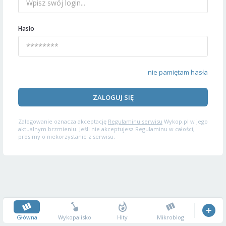
Hasło
nie pamiętam hasła
ZALOGUJ SIĘ
Zalogowanie oznacza akceptację
Regulaminu serwisu
Wykop.pl w jego
aktualnym brzmieniu. Jeśli nie akceptujesz Regulaminu w całości,
prosimy o niekorzystanie z serwisu.
Główna
Wykopalisko
Hity
Mikroblog