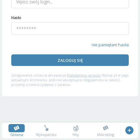
Hasło
nie pamiętam hasła
ZALOGUJ SIĘ
Zalogowanie oznacza akceptację
Regulaminu serwisu
Wykop.pl w jego
aktualnym brzmieniu. Jeśli nie akceptujesz Regulaminu w całości,
prosimy o niekorzystanie z serwisu.
Główna
Wykopalisko
Hity
Mikroblog