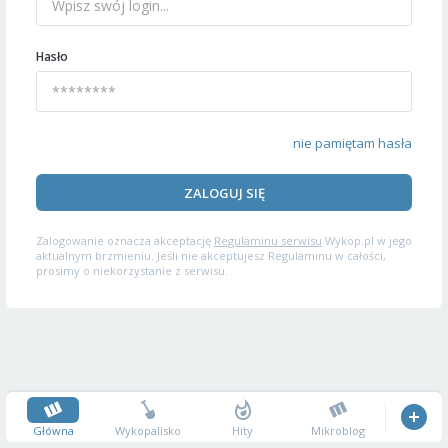
Hasło
nie pamiętam hasła
ZALOGUJ SIĘ
Zalogowanie oznacza akceptację
Regulaminu serwisu
Wykop.pl w jego
aktualnym brzmieniu. Jeśli nie akceptujesz Regulaminu w całości,
prosimy o niekorzystanie z serwisu.
Główna
Wykopalisko
Hity
Mikroblog