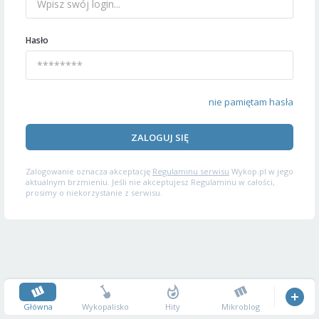
Hasło
nie pamiętam hasła
ZALOGUJ SIĘ
Zalogowanie oznacza akceptację
Regulaminu serwisu
Wykop.pl w jego
aktualnym brzmieniu. Jeśli nie akceptujesz Regulaminu w całości,
prosimy o niekorzystanie z serwisu.
Główna
Wykopalisko
Hity
Mikroblog