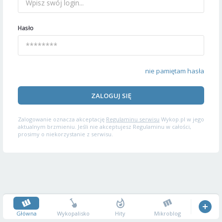
Hasło
nie pamiętam hasła
ZALOGUJ SIĘ
Zalogowanie oznacza akceptację
Regulaminu serwisu
Wykop.pl w jego
aktualnym brzmieniu. Jeśli nie akceptujesz Regulaminu w całości,
prosimy o niekorzystanie z serwisu.
Główna
Wykopalisko
Hity
Mikroblog