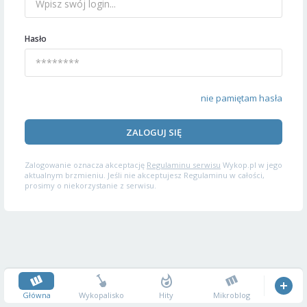
Hasło
nie pamiętam hasła
ZALOGUJ SIĘ
Zalogowanie oznacza akceptację
Regulaminu serwisu
Wykop.pl w jego
aktualnym brzmieniu. Jeśli nie akceptujesz Regulaminu w całości,
prosimy o niekorzystanie z serwisu.
Główna
Wykopalisko
Hity
Mikroblog