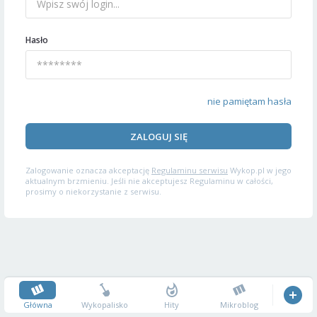
Hasło
nie pamiętam hasła
ZALOGUJ SIĘ
Zalogowanie oznacza akceptację
Regulaminu serwisu
Wykop.pl w jego
aktualnym brzmieniu. Jeśli nie akceptujesz Regulaminu w całości,
prosimy o niekorzystanie z serwisu.
Główna
Wykopalisko
Hity
Mikroblog