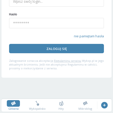
Hasło
nie pamiętam hasła
ZALOGUJ SIĘ
Zalogowanie oznacza akceptację
Regulaminu serwisu
Wykop.pl w jego
aktualnym brzmieniu. Jeśli nie akceptujesz Regulaminu w całości,
prosimy o niekorzystanie z serwisu.
Główna
Wykopalisko
Hity
Mikroblog