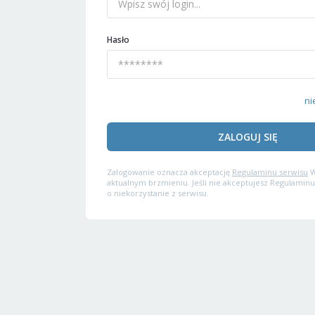
Hasło
ni
ZALOGUJ SIĘ
Zalogowanie oznacza akceptację
Regulaminu serwisu
W
aktualnym brzmieniu. Jeśli nie akceptujesz Regulaminu
o niekorzystanie z serwisu.