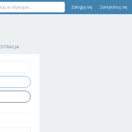
Zaloguj się
Zarejestruj się
ESTRACJA