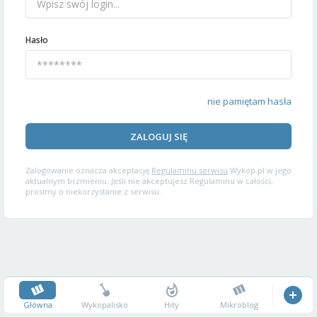
Hasło
nie pamiętam hasła
ZALOGUJ SIĘ
Zalogowanie oznacza akceptację
Regulaminu serwisu
Wykop.pl w jego
aktualnym brzmieniu. Jeśli nie akceptujesz Regulaminu w całości,
prosimy o niekorzystanie z serwisu.
Główna
Wykopalisko
Hity
Mikroblog