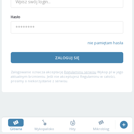
Hasło
nie pamiętam hasła
ZALOGUJ SIĘ
Zalogowanie oznacza akceptację
Regulaminu serwisu
Wykop.pl w jego
aktualnym brzmieniu. Jeśli nie akceptujesz Regulaminu w całości,
prosimy o niekorzystanie z serwisu.
Główna
Wykopalisko
Hity
Mikroblog