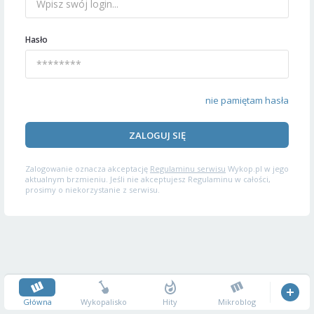
Hasło
nie pamiętam hasła
ZALOGUJ SIĘ
Zalogowanie oznacza akceptację
Regulaminu serwisu
Wykop.pl w jego
aktualnym brzmieniu. Jeśli nie akceptujesz Regulaminu w całości,
prosimy o niekorzystanie z serwisu.
Główna
Wykopalisko
Hity
Mikroblog