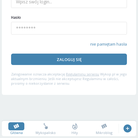
Hasło
nie pamiętam hasła
ZALOGUJ SIĘ
Zalogowanie oznacza akceptację
Regulaminu serwisu
Wykop.pl w jego
aktualnym brzmieniu. Jeśli nie akceptujesz Regulaminu w całości,
prosimy o niekorzystanie z serwisu.
Główna
Wykopalisko
Hity
Mikroblog