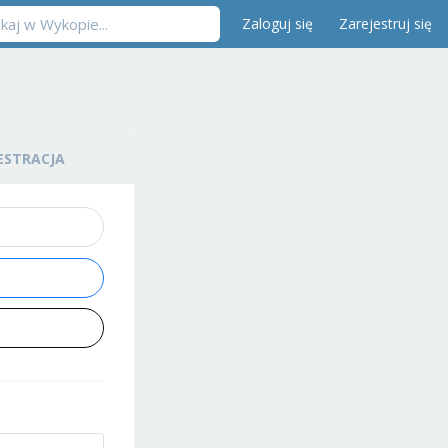
Zaloguj się
Zarejestruj się
ESTRACJA