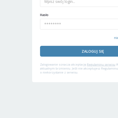
Hasło
ni
ZALOGUJ SIĘ
Zalogowanie oznacza akceptację
Regulaminu serwisu
W
aktualnym brzmieniu. Jeśli nie akceptujesz Regulaminu
o niekorzystanie z serwisu.