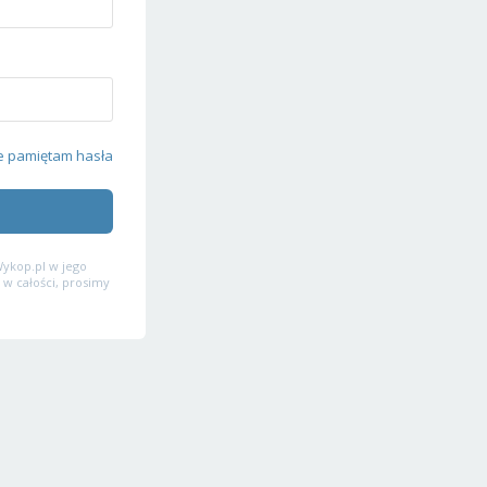
e pamiętam hasła
ykop.pl w jego
 w całości, prosimy