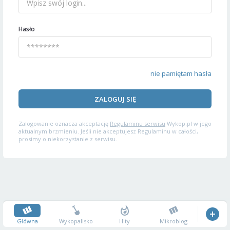
Hasło
nie pamiętam hasła
ZALOGUJ SIĘ
Zalogowanie oznacza akceptację
Regulaminu serwisu
Wykop.pl w jego
aktualnym brzmieniu. Jeśli nie akceptujesz Regulaminu w całości,
prosimy o niekorzystanie z serwisu.
Główna
Wykopalisko
Hity
Mikroblog