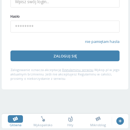
Hasło
nie pamiętam hasła
ZALOGUJ SIĘ
Zalogowanie oznacza akceptację
Regulaminu serwisu
Wykop.pl w jego
aktualnym brzmieniu. Jeśli nie akceptujesz Regulaminu w całości,
prosimy o niekorzystanie z serwisu.
Główna
Wykopalisko
Hity
Mikroblog