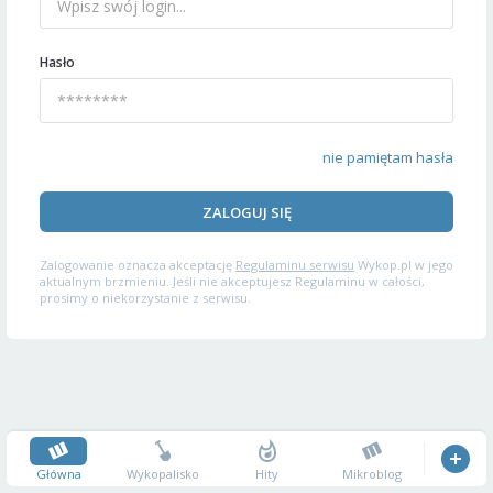
Hasło
nie pamiętam hasła
ZALOGUJ SIĘ
Zalogowanie oznacza akceptację
Regulaminu serwisu
Wykop.pl w jego
aktualnym brzmieniu. Jeśli nie akceptujesz Regulaminu w całości,
prosimy o niekorzystanie z serwisu.
Główna
Wykopalisko
Hity
Mikroblog