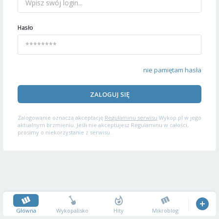
Hasło
nie pamiętam hasła
ZALOGUJ SIĘ
Zalogowanie oznacza akceptację
Regulaminu serwisu
Wykop.pl w jego
aktualnym brzmieniu. Jeśli nie akceptujesz Regulaminu w całości,
prosimy o niekorzystanie z serwisu.
Główna
Wykopalisko
Hity
Mikroblog