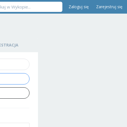
Zaloguj się
Zarejestruj się
ESTRACJA