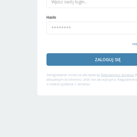
Hasło
ni
ZALOGUJ SIĘ
Zalogowanie oznacza akceptację
Regulaminu serwisu
W
aktualnym brzmieniu. Jeśli nie akceptujesz Regulaminu
o niekorzystanie z serwisu.