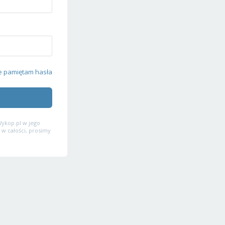
e pamiętam hasła
ykop.pl w jego
 w całości, prosimy