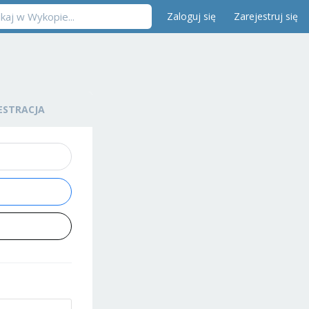
Zaloguj się
Zarejestruj się
ESTRACJA