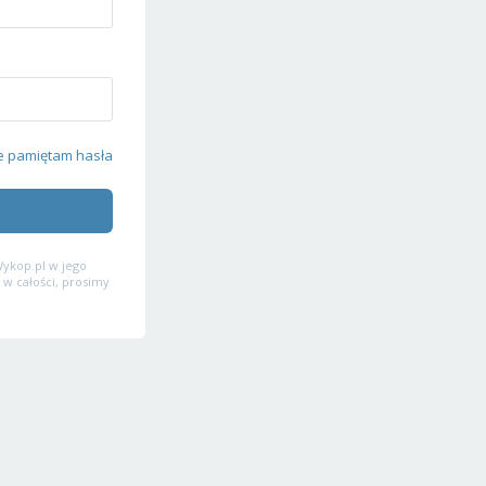
e pamiętam hasła
ykop.pl w jego
 w całości, prosimy