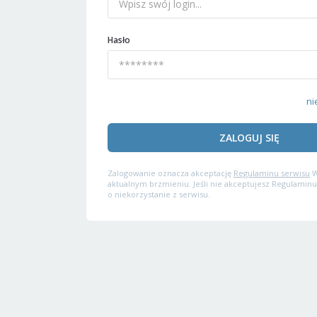
Hasło
ni
ZALOGUJ SIĘ
Zalogowanie oznacza akceptację
Regulaminu serwisu
W
aktualnym brzmieniu. Jeśli nie akceptujesz Regulaminu
o niekorzystanie z serwisu.