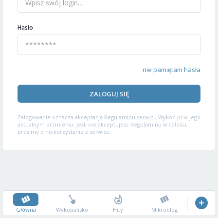
Hasło
nie pamiętam hasła
ZALOGUJ SIĘ
Zalogowanie oznacza akceptację
Regulaminu serwisu
Wykop.pl w jego
aktualnym brzmieniu. Jeśli nie akceptujesz Regulaminu w całości,
prosimy o niekorzystanie z serwisu.
Główna
Wykopalisko
Hity
Mikroblog