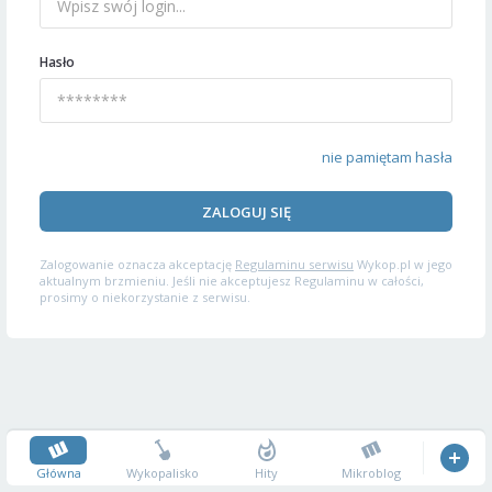
Hasło
nie pamiętam hasła
ZALOGUJ SIĘ
Zalogowanie oznacza akceptację
Regulaminu serwisu
Wykop.pl w jego
aktualnym brzmieniu. Jeśli nie akceptujesz Regulaminu w całości,
prosimy o niekorzystanie z serwisu.
Główna
Wykopalisko
Hity
Mikroblog