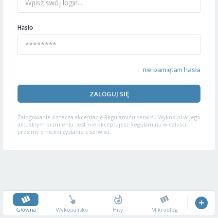
Hasło
nie pamiętam hasła
ZALOGUJ SIĘ
Zalogowanie oznacza akceptację
Regulaminu serwisu
Wykop.pl w jego
aktualnym brzmieniu. Jeśli nie akceptujesz Regulaminu w całości,
prosimy o niekorzystanie z serwisu.
Główna
Wykopalisko
Hity
Mikroblog