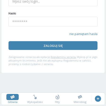
Hasło
nie pamiętam hasła
ZALOGUJ SIĘ
Zalogowanie oznacza akceptację
Regulaminu serwisu
Wykop.pl w jego
aktualnym brzmieniu. Jeśli nie akceptujesz Regulaminu w całości,
prosimy o niekorzystanie z serwisu.
Główna
Wykopalisko
Hity
Mikroblog