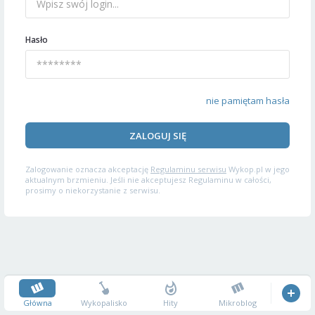
Hasło
nie pamiętam hasła
ZALOGUJ SIĘ
Zalogowanie oznacza akceptację
Regulaminu serwisu
Wykop.pl w jego
aktualnym brzmieniu. Jeśli nie akceptujesz Regulaminu w całości,
prosimy o niekorzystanie z serwisu.
Główna
Wykopalisko
Hity
Mikroblog