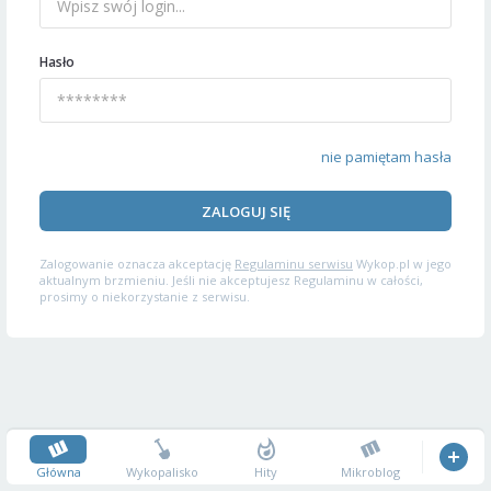
Hasło
nie pamiętam hasła
ZALOGUJ SIĘ
Zalogowanie oznacza akceptację
Regulaminu serwisu
Wykop.pl w jego
aktualnym brzmieniu. Jeśli nie akceptujesz Regulaminu w całości,
prosimy o niekorzystanie z serwisu.
Główna
Wykopalisko
Hity
Mikroblog