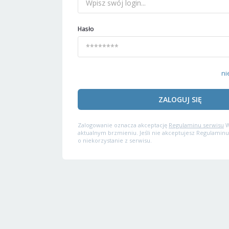
Hasło
ni
ZALOGUJ SIĘ
Zalogowanie oznacza akceptację
Regulaminu serwisu
W
aktualnym brzmieniu. Jeśli nie akceptujesz Regulaminu
o niekorzystanie z serwisu.