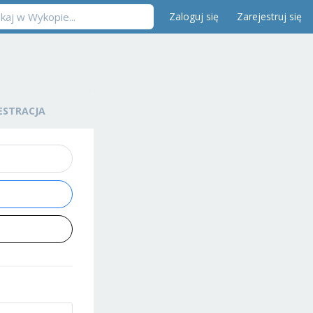
Zaloguj się
Zarejestruj się
ESTRACJA