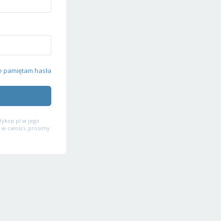
e pamiętam hasła
ykop.pl w jego
 w całości, prosimy