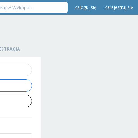
Zaloguj się
Zarejestruj się
ESTRACJA