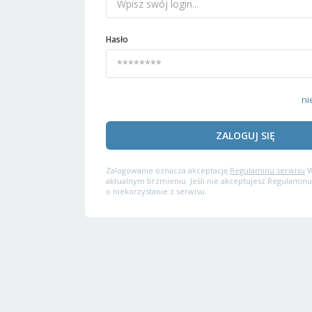
Hasło
ni
ZALOGUJ SIĘ
Zalogowanie oznacza akceptację
Regulaminu serwisu
W
aktualnym brzmieniu. Jeśli nie akceptujesz Regulaminu
o niekorzystanie z serwisu.