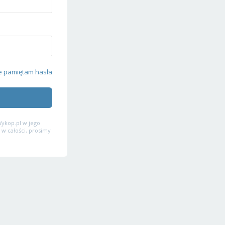
e pamiętam hasła
ykop.pl w jego
 w całości, prosimy