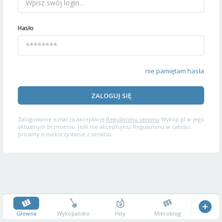
Hasło
nie pamiętam hasła
ZALOGUJ SIĘ
Zalogowanie oznacza akceptację
Regulaminu serwisu
Wykop.pl w jego
aktualnym brzmieniu. Jeśli nie akceptujesz Regulaminu w całości,
prosimy o niekorzystanie z serwisu.
Główna
Wykopalisko
Hity
Mikroblog