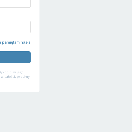
e pamiętam hasła
ykop.pl w jego
 w całości, prosimy