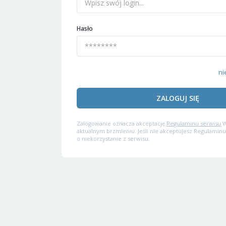
Hasło
ni
ZALOGUJ SIĘ
Zalogowanie oznacza akceptację
Regulaminu serwisu
W
aktualnym brzmieniu. Jeśli nie akceptujesz Regulaminu
o niekorzystanie z serwisu.