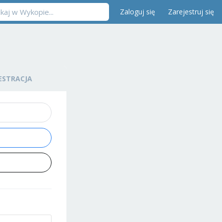
Zaloguj się
Zarejestruj się
ESTRACJA